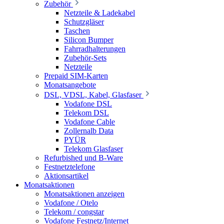
Zubehör
Netzteile & Ladekabel
Schutzgläser
Taschen
Silicon Bumper
Fahrradhalterungen
Zubehör-Sets
Netzteile
Prepaid SIM-Karten
Monatsangebote
DSL, VDSL, Kabel, Glasfaser
Vodafone DSL
Telekom DSL
Vodafone Cable
Zollernalb Data
PYÜR
Telekom Glasfaser
Refurbished und B-Ware
Festnetztelefone
Aktionsartikel
Monatsaktionen
Monatsaktionen anzeigen
Vodafone / Otelo
Telekom / congstar
Vodafone Festnetz/Internet