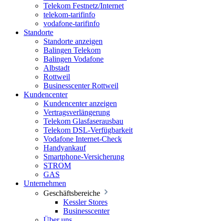
Telekom Festnetz/Internet
telekom-tarifinfo
vodafone-tarifinfo
Standorte
Standorte anzeigen
Balingen Telekom
Balingen Vodafone
Albstadt
Rottweil
Businesscenter Rottweil
Kundencenter
Kundencenter anzeigen
Vertragsverlängerung
Telekom Glasfaserausbau
Telekom DSL-Verfügbarkeit
Vodafone Internet-Check
Handyankauf
Smartphone-Versicherung
STROM
GAS
Unternehmen
Geschäftsbereiche
Kessler Stores
Businesscenter
Über uns