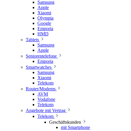
Samsung
Apple
Xiaomi
Olympia
Google
Emporia
HMD
Tablets
Samsung
Apple
Seniorentelefone
Emporia
Smartwatches
Samsung
Xiaomi
Telekom
Router/Modems
AVM
Vodafone
Telekom
Angebote mit Vertrag
Telekom
Geschäftskunden
mit Smartphone