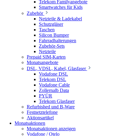
Telekom Familyangebote
Smartwatches für Kids
Zubehör
Netzteile & Ladekabel
Schutzgläser
Taschen
Silicon Bumper
Fahrradhalterungen
Zubehör-Sets
Netzteile
Prepaid SIM-Karten
Monatsangebote
DSL, VDSL, Kabel, Glasfaser
Vodafone DSL
Telekom DSL
Vodafone Cable
Zollernalb Data
PYÜR
Telekom Glasfaser
Refurbished und B-Ware
Festnetztelefone
Aktionsartikel
Monatsaktionen
Monatsaktionen anzeigen
Vodafone / Otelo