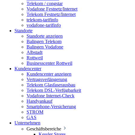
Telekom / congstar
Vodafone Festnetz/Internet
Telekom Festnetz/Internet
telekom-tarifinfo
vodafone-tarifinfo
Standorte
Standorte anzeigen
Balingen Telekom
Balingen Vodafone
Albstadt
Rottweil
Businesscenter Rottweil
Kundencenter
Kundencenter anzeigen
Vertragsverlängerung
Telekom Glasfaserausbau
Telekom DSL-Verfügbarkeit
Vodafone Internet-Check
Handyankauf
Smartphone-Versicherung
STROM
GAS
Unternehmen
Geschäftsbereiche
Kessler Stores