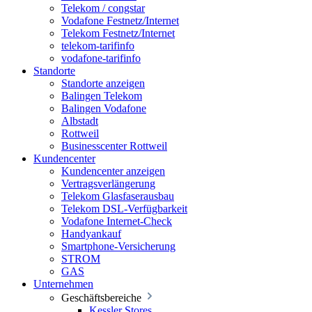
Telekom / congstar
Vodafone Festnetz/Internet
Telekom Festnetz/Internet
telekom-tarifinfo
vodafone-tarifinfo
Standorte
Standorte anzeigen
Balingen Telekom
Balingen Vodafone
Albstadt
Rottweil
Businesscenter Rottweil
Kundencenter
Kundencenter anzeigen
Vertragsverlängerung
Telekom Glasfaserausbau
Telekom DSL-Verfügbarkeit
Vodafone Internet-Check
Handyankauf
Smartphone-Versicherung
STROM
GAS
Unternehmen
Geschäftsbereiche
Kessler Stores