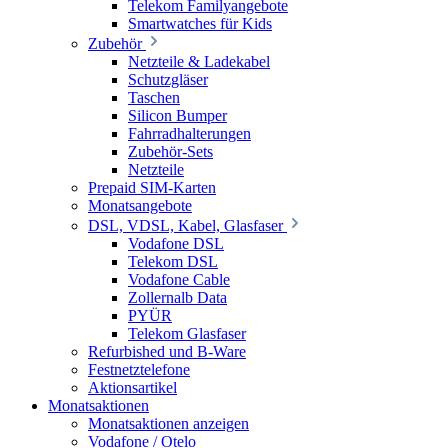
Telekom Familyangebote
Smartwatches für Kids
Zubehör
Netzteile & Ladekabel
Schutzgläser
Taschen
Silicon Bumper
Fahrradhalterungen
Zubehör-Sets
Netzteile
Prepaid SIM-Karten
Monatsangebote
DSL, VDSL, Kabel, Glasfaser
Vodafone DSL
Telekom DSL
Vodafone Cable
Zollernalb Data
PYÜR
Telekom Glasfaser
Refurbished und B-Ware
Festnetztelefone
Aktionsartikel
Monatsaktionen
Monatsaktionen anzeigen
Vodafone / Otelo