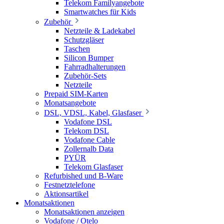
Telekom Familyangebote
Smartwatches für Kids
Zubehör
Netzteile & Ladekabel
Schutzgläser
Taschen
Silicon Bumper
Fahrradhalterungen
Zubehör-Sets
Netzteile
Prepaid SIM-Karten
Monatsangebote
DSL, VDSL, Kabel, Glasfaser
Vodafone DSL
Telekom DSL
Vodafone Cable
Zollernalb Data
PYÜR
Telekom Glasfaser
Refurbished und B-Ware
Festnetztelefone
Aktionsartikel
Monatsaktionen
Monatsaktionen anzeigen
Vodafone / Otelo