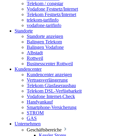
Telekom / congstar
Vodafone Festnetz/Internet
Telekom Festnetz/Internet
telekom-tarifinfo
vodafone-tarifinfo
Standorte
Standorte anzeigen
Balingen Telekom
Balingen Vodafone
Albstadt
Rottweil
Businesscenter Rottweil
Kundencenter
Kundencenter anzeigen
Vertragsverlängerung
Telekom Glasfaserausbau
Telekom DSL-Verfügbarkeit
Vodafone Internet-Check
Handyankauf
Smartphone-Versicherung
STROM
GAS
Unternehmen
Geschäftsbereiche
Kessler Stores