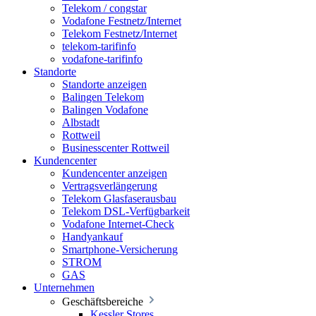
Telekom / congstar
Vodafone Festnetz/Internet
Telekom Festnetz/Internet
telekom-tarifinfo
vodafone-tarifinfo
Standorte
Standorte anzeigen
Balingen Telekom
Balingen Vodafone
Albstadt
Rottweil
Businesscenter Rottweil
Kundencenter
Kundencenter anzeigen
Vertragsverlängerung
Telekom Glasfaserausbau
Telekom DSL-Verfügbarkeit
Vodafone Internet-Check
Handyankauf
Smartphone-Versicherung
STROM
GAS
Unternehmen
Geschäftsbereiche
Kessler Stores