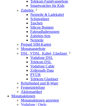
Telekom Familyangebote
Smartwatches für Kids
Zubehör
Netzteile & Ladekabel
Schutzgläser
Taschen
Silicon Bumper
Fahrradhalterungen
Zubehör-Sets
Netzteile
Prepaid SIM-Karten
Monatsangebote
DSL, VDSL, Kabel, Glasfaser
Vodafone DSL
Telekom DSL
Vodafone Cable
Zollernalb Data
PYÜR
Telekom Glasfaser
Refurbished und B-Ware
Festnetztelefone
Aktionsartikel
Monatsaktionen
Monatsaktionen anzeigen
Vodafone / Otelo