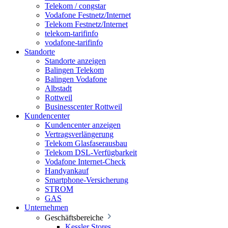
Telekom / congstar
Vodafone Festnetz/Internet
Telekom Festnetz/Internet
telekom-tarifinfo
vodafone-tarifinfo
Standorte
Standorte anzeigen
Balingen Telekom
Balingen Vodafone
Albstadt
Rottweil
Businesscenter Rottweil
Kundencenter
Kundencenter anzeigen
Vertragsverlängerung
Telekom Glasfaserausbau
Telekom DSL-Verfügbarkeit
Vodafone Internet-Check
Handyankauf
Smartphone-Versicherung
STROM
GAS
Unternehmen
Geschäftsbereiche
Kessler Stores