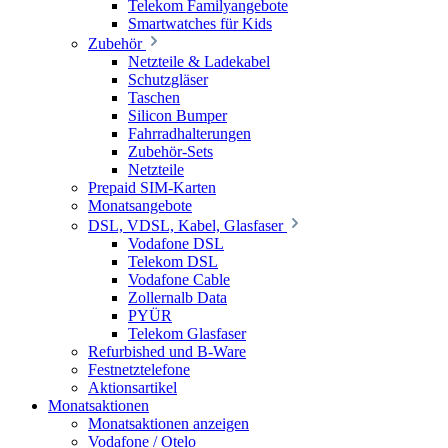
Telekom Familyangebote
Smartwatches für Kids
Zubehör
Netzteile & Ladekabel
Schutzgläser
Taschen
Silicon Bumper
Fahrradhalterungen
Zubehör-Sets
Netzteile
Prepaid SIM-Karten
Monatsangebote
DSL, VDSL, Kabel, Glasfaser
Vodafone DSL
Telekom DSL
Vodafone Cable
Zollernalb Data
PYÜR
Telekom Glasfaser
Refurbished und B-Ware
Festnetztelefone
Aktionsartikel
Monatsaktionen
Monatsaktionen anzeigen
Vodafone / Otelo