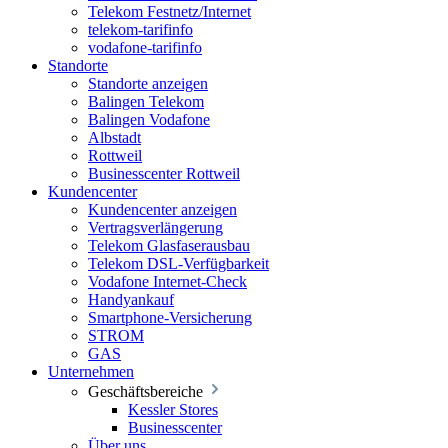
Telekom Festnetz/Internet
telekom-tarifinfo
vodafone-tarifinfo
Standorte
Standorte anzeigen
Balingen Telekom
Balingen Vodafone
Albstadt
Rottweil
Businesscenter Rottweil
Kundencenter
Kundencenter anzeigen
Vertragsverlängerung
Telekom Glasfaserausbau
Telekom DSL-Verfügbarkeit
Vodafone Internet-Check
Handyankauf
Smartphone-Versicherung
STROM
GAS
Unternehmen
Geschäftsbereiche
Kessler Stores
Businesscenter
Über uns