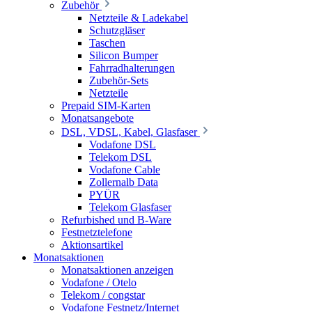
Zubehör
Netzteile & Ladekabel
Schutzgläser
Taschen
Silicon Bumper
Fahrradhalterungen
Zubehör-Sets
Netzteile
Prepaid SIM-Karten
Monatsangebote
DSL, VDSL, Kabel, Glasfaser
Vodafone DSL
Telekom DSL
Vodafone Cable
Zollernalb Data
PYÜR
Telekom Glasfaser
Refurbished und B-Ware
Festnetztelefone
Aktionsartikel
Monatsaktionen
Monatsaktionen anzeigen
Vodafone / Otelo
Telekom / congstar
Vodafone Festnetz/Internet