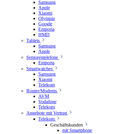
Samsung
Apple
Xiaomi
Olympia
Google
Emporia
HMD
Tablets
Samsung
Apple
Seniorentelefone
Emporia
Smartwatches
Samsung
Xiaomi
Telekom
Router/Modems
AVM
Vodafone
Telekom
Angebote mit Vertrag
Telekom
Geschäftskunden
mit Smartphone