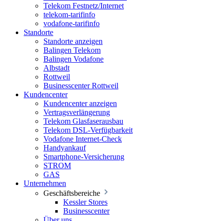
Telekom Festnetz/Internet
telekom-tarifinfo
vodafone-tarifinfo
Standorte
Standorte anzeigen
Balingen Telekom
Balingen Vodafone
Albstadt
Rottweil
Businesscenter Rottweil
Kundencenter
Kundencenter anzeigen
Vertragsverlängerung
Telekom Glasfaserausbau
Telekom DSL-Verfügbarkeit
Vodafone Internet-Check
Handyankauf
Smartphone-Versicherung
STROM
GAS
Unternehmen
Geschäftsbereiche
Kessler Stores
Businesscenter
Über uns