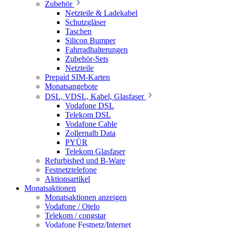
Zubehör
Netzteile & Ladekabel
Schutzgläser
Taschen
Silicon Bumper
Fahrradhalterungen
Zubehör-Sets
Netzteile
Prepaid SIM-Karten
Monatsangebote
DSL, VDSL, Kabel, Glasfaser
Vodafone DSL
Telekom DSL
Vodafone Cable
Zollernalb Data
PYÜR
Telekom Glasfaser
Refurbished und B-Ware
Festnetztelefone
Aktionsartikel
Monatsaktionen
Monatsaktionen anzeigen
Vodafone / Otelo
Telekom / congstar
Vodafone Festnetz/Internet