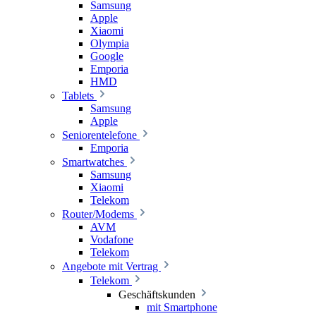
Samsung
Apple
Xiaomi
Olympia
Google
Emporia
HMD
Tablets
Samsung
Apple
Seniorentelefone
Emporia
Smartwatches
Samsung
Xiaomi
Telekom
Router/Modems
AVM
Vodafone
Telekom
Angebote mit Vertrag
Telekom
Geschäftskunden
mit Smartphone