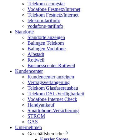
Telekom / congstar
Vodafone Festnetz/Internet
Telekom Festnetz/Internet
telekom-tarifinfo
vodafone-tarifinfo
Standorte
Standorte anzeigen
Balingen Telekom
Balingen Vodafone
Albstadt
Rottweil
Businesscenter Rottweil
Kundencenter
Kundencenter anzeigen
Vertragsverlängerung
Telekom Glasfaserausbau
Telekom DSL-Verfügbarkeit
Vodafone Internet-Check
Handyankauf
Smartphone-Versicherung
STROM
GAS
Unternehmen
Geschäftsbereiche
Kessler Stores