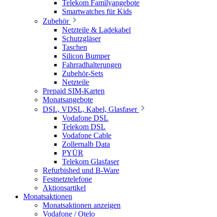
Telekom Familyangebote
Smartwatches für Kids
Zubehör
Netzteile & Ladekabel
Schutzgläser
Taschen
Silicon Bumper
Fahrradhalterungen
Zubehör-Sets
Netzteile
Prepaid SIM-Karten
Monatsangebote
DSL, VDSL, Kabel, Glasfaser
Vodafone DSL
Telekom DSL
Vodafone Cable
Zollernalb Data
PYÜR
Telekom Glasfaser
Refurbished und B-Ware
Festnetztelefone
Aktionsartikel
Monatsaktionen
Monatsaktionen anzeigen
Vodafone / Otelo