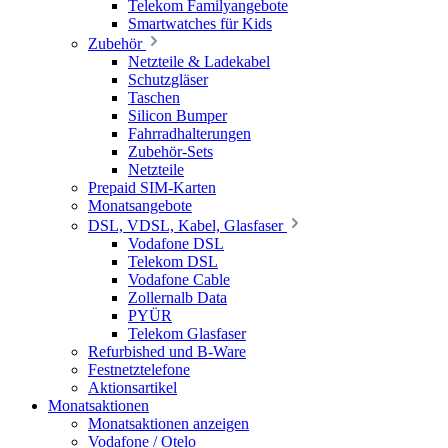
Telekom Familyangebote
Smartwatches für Kids
Zubehör
Netzteile & Ladekabel
Schutzgläser
Taschen
Silicon Bumper
Fahrradhalterungen
Zubehör-Sets
Netzteile
Prepaid SIM-Karten
Monatsangebote
DSL, VDSL, Kabel, Glasfaser
Vodafone DSL
Telekom DSL
Vodafone Cable
Zollernalb Data
PYÜR
Telekom Glasfaser
Refurbished und B-Ware
Festnetztelefone
Aktionsartikel
Monatsaktionen
Monatsaktionen anzeigen
Vodafone / Otelo