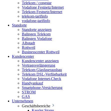
Telekom / congstar
Vodafone Festnetz/Internet
Telekom Festnetz/Internet
telekom-tarifinfo
vodafone-tarifinfo
Standorte
Standorte anzeigen
Balingen Telekom
Balingen Vodafone
Albstadt
Rottweil
Businesscenter Rottweil
Kundencenter
Kundencenter anzeigen
Vertragsverlängerung
Telekom Glasfaserausbau
Telekom DSL-Verfügbarkeit
Vodafone Internet-Check
Handyankauf
Smartphone-Versicherung
STROM
GAS
Unternehmen
Geschäftsbereiche
Kessler Stores