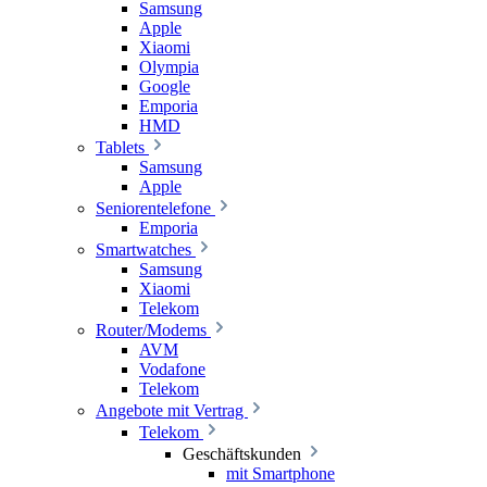
Samsung
Apple
Xiaomi
Olympia
Google
Emporia
HMD
Tablets
Samsung
Apple
Seniorentelefone
Emporia
Smartwatches
Samsung
Xiaomi
Telekom
Router/Modems
AVM
Vodafone
Telekom
Angebote mit Vertrag
Telekom
Geschäftskunden
mit Smartphone