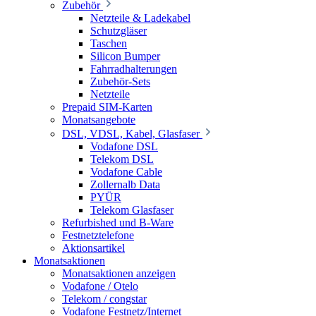
Zubehör
Netzteile & Ladekabel
Schutzgläser
Taschen
Silicon Bumper
Fahrradhalterungen
Zubehör-Sets
Netzteile
Prepaid SIM-Karten
Monatsangebote
DSL, VDSL, Kabel, Glasfaser
Vodafone DSL
Telekom DSL
Vodafone Cable
Zollernalb Data
PYÜR
Telekom Glasfaser
Refurbished und B-Ware
Festnetztelefone
Aktionsartikel
Monatsaktionen
Monatsaktionen anzeigen
Vodafone / Otelo
Telekom / congstar
Vodafone Festnetz/Internet