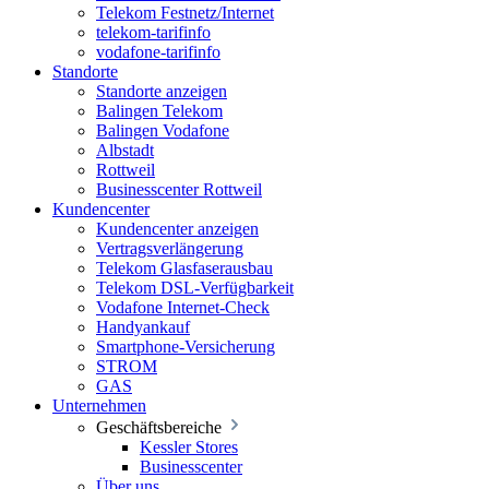
Telekom Festnetz/Internet
telekom-tarifinfo
vodafone-tarifinfo
Standorte
Standorte anzeigen
Balingen Telekom
Balingen Vodafone
Albstadt
Rottweil
Businesscenter Rottweil
Kundencenter
Kundencenter anzeigen
Vertragsverlängerung
Telekom Glasfaserausbau
Telekom DSL-Verfügbarkeit
Vodafone Internet-Check
Handyankauf
Smartphone-Versicherung
STROM
GAS
Unternehmen
Geschäftsbereiche
Kessler Stores
Businesscenter
Über uns