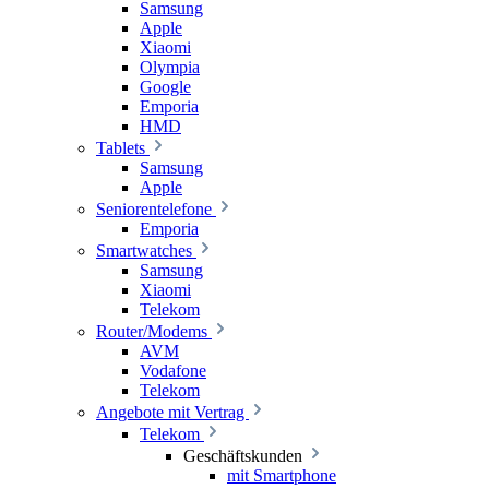
Samsung
Apple
Xiaomi
Olympia
Google
Emporia
HMD
Tablets
Samsung
Apple
Seniorentelefone
Emporia
Smartwatches
Samsung
Xiaomi
Telekom
Router/Modems
AVM
Vodafone
Telekom
Angebote mit Vertrag
Telekom
Geschäftskunden
mit Smartphone