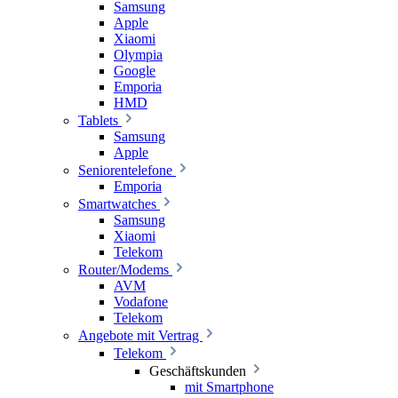
Samsung
Apple
Xiaomi
Olympia
Google
Emporia
HMD
Tablets
Samsung
Apple
Seniorentelefone
Emporia
Smartwatches
Samsung
Xiaomi
Telekom
Router/Modems
AVM
Vodafone
Telekom
Angebote mit Vertrag
Telekom
Geschäftskunden
mit Smartphone