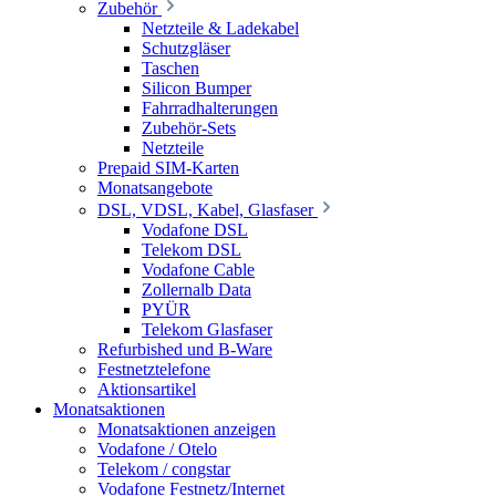
Zubehör
Netzteile & Ladekabel
Schutzgläser
Taschen
Silicon Bumper
Fahrradhalterungen
Zubehör-Sets
Netzteile
Prepaid SIM-Karten
Monatsangebote
DSL, VDSL, Kabel, Glasfaser
Vodafone DSL
Telekom DSL
Vodafone Cable
Zollernalb Data
PYÜR
Telekom Glasfaser
Refurbished und B-Ware
Festnetztelefone
Aktionsartikel
Monatsaktionen
Monatsaktionen anzeigen
Vodafone / Otelo
Telekom / congstar
Vodafone Festnetz/Internet