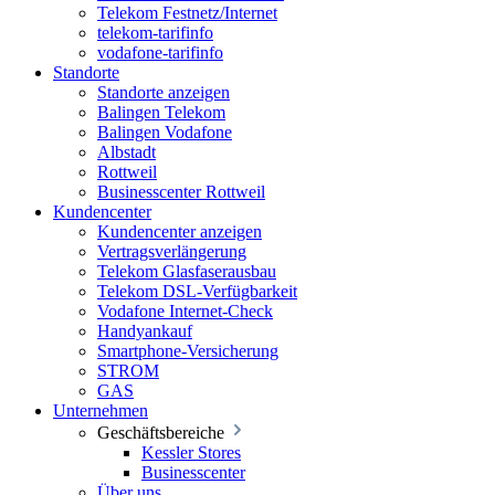
Telekom Festnetz/Internet
telekom-tarifinfo
vodafone-tarifinfo
Standorte
Standorte anzeigen
Balingen Telekom
Balingen Vodafone
Albstadt
Rottweil
Businesscenter Rottweil
Kundencenter
Kundencenter anzeigen
Vertragsverlängerung
Telekom Glasfaserausbau
Telekom DSL-Verfügbarkeit
Vodafone Internet-Check
Handyankauf
Smartphone-Versicherung
STROM
GAS
Unternehmen
Geschäftsbereiche
Kessler Stores
Businesscenter
Über uns