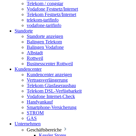
Telekom / congstar
Vodafone Festnetz/Internet
Telekom Festnetz/Internet
telekom-tarifinfo
vodafone-tarifinfo
Standorte
Standorte anzeigen
Balingen Telekom
Balingen Vodafone
Albstadt
Rottweil
Businesscenter Rottweil
Kundencenter
Kundencenter anzeigen
Vertragsverlängerung
Telekom Glasfaserausbau
Telekom DSL-Verfügbarkeit
Vodafone Internet-Check
Handyankauf
Smartphone-Versicherung
STROM
GAS
Unternehmen
Geschäftsbereiche
Kessler Stores