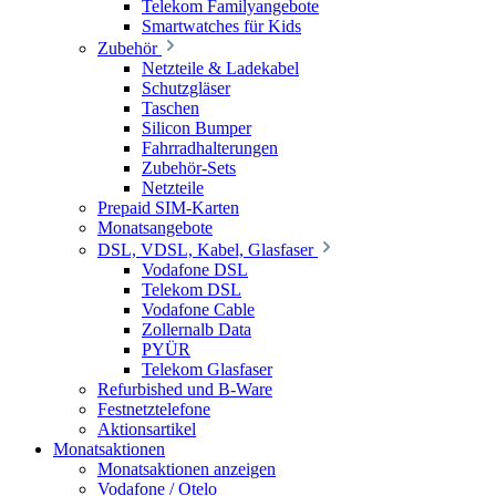
Telekom Familyangebote
Smartwatches für Kids
Zubehör
Netzteile & Ladekabel
Schutzgläser
Taschen
Silicon Bumper
Fahrradhalterungen
Zubehör-Sets
Netzteile
Prepaid SIM-Karten
Monatsangebote
DSL, VDSL, Kabel, Glasfaser
Vodafone DSL
Telekom DSL
Vodafone Cable
Zollernalb Data
PYÜR
Telekom Glasfaser
Refurbished und B-Ware
Festnetztelefone
Aktionsartikel
Monatsaktionen
Monatsaktionen anzeigen
Vodafone / Otelo