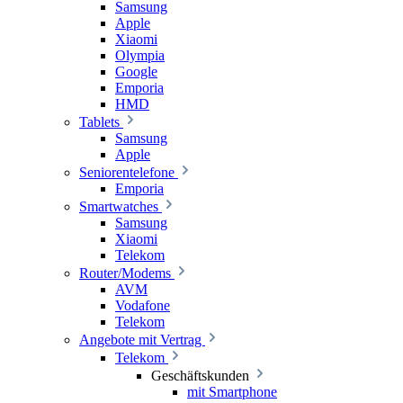
Samsung
Apple
Xiaomi
Olympia
Google
Emporia
HMD
Tablets
Samsung
Apple
Seniorentelefone
Emporia
Smartwatches
Samsung
Xiaomi
Telekom
Router/Modems
AVM
Vodafone
Telekom
Angebote mit Vertrag
Telekom
Geschäftskunden
mit Smartphone