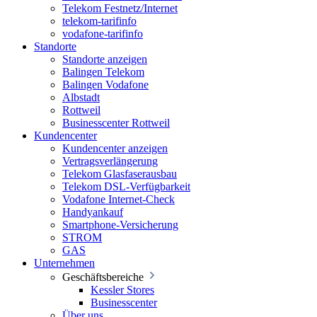
Telekom Festnetz/Internet
telekom-tarifinfo
vodafone-tarifinfo
Standorte
Standorte anzeigen
Balingen Telekom
Balingen Vodafone
Albstadt
Rottweil
Businesscenter Rottweil
Kundencenter
Kundencenter anzeigen
Vertragsverlängerung
Telekom Glasfaserausbau
Telekom DSL-Verfügbarkeit
Vodafone Internet-Check
Handyankauf
Smartphone-Versicherung
STROM
GAS
Unternehmen
Geschäftsbereiche
Kessler Stores
Businesscenter
Über uns