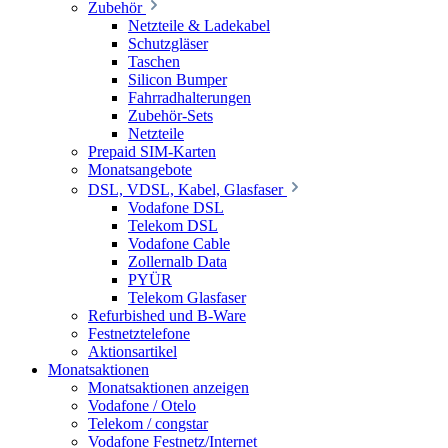
Zubehör
Netzteile & Ladekabel
Schutzgläser
Taschen
Silicon Bumper
Fahrradhalterungen
Zubehör-Sets
Netzteile
Prepaid SIM-Karten
Monatsangebote
DSL, VDSL, Kabel, Glasfaser
Vodafone DSL
Telekom DSL
Vodafone Cable
Zollernalb Data
PYÜR
Telekom Glasfaser
Refurbished und B-Ware
Festnetztelefone
Aktionsartikel
Monatsaktionen
Monatsaktionen anzeigen
Vodafone / Otelo
Telekom / congstar
Vodafone Festnetz/Internet