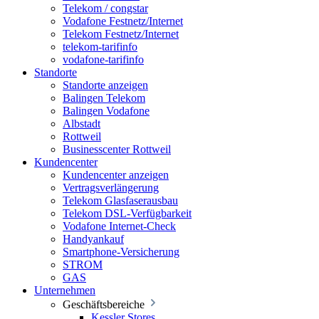
Telekom / congstar
Vodafone Festnetz/Internet
Telekom Festnetz/Internet
telekom-tarifinfo
vodafone-tarifinfo
Standorte
Standorte anzeigen
Balingen Telekom
Balingen Vodafone
Albstadt
Rottweil
Businesscenter Rottweil
Kundencenter
Kundencenter anzeigen
Vertragsverlängerung
Telekom Glasfaserausbau
Telekom DSL-Verfügbarkeit
Vodafone Internet-Check
Handyankauf
Smartphone-Versicherung
STROM
GAS
Unternehmen
Geschäftsbereiche
Kessler Stores