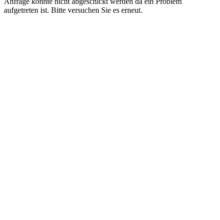
Anfrage konnte nicht abgeschickt werden da ein Problem
aufgetreten ist. Bitte versuchen Sie es erneut.