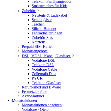
Telekom Familyangebote
Smartwatches für Kids
Zubehör
Netzteile & Ladekabel
Schutzgläser
Taschen
Silicon Bumper
Fahrradhalterungen
Zubehör-Sets
Netzteile
Prepaid SIM-Karten
Monatsangebote
DSL, VDSL, Kabel, Glasfaser
Vodafone DSL
Telekom DSL
Vodafone Cable
Zollernalb Data
PYÜR
Telekom Glasfaser
Refurbished und B-Ware
Festnetztelefone
Aktionsartikel
Monatsaktionen
Monatsaktionen anzeigen
Vodafone / Otelo