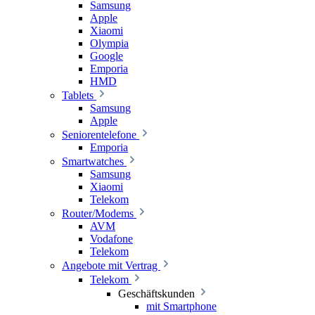
Samsung
Apple
Xiaomi
Olympia
Google
Emporia
HMD
Tablets
Samsung
Apple
Seniorentelefone
Emporia
Smartwatches
Samsung
Xiaomi
Telekom
Router/Modems
AVM
Vodafone
Telekom
Angebote mit Vertrag
Telekom
Geschäftskunden
mit Smartphone