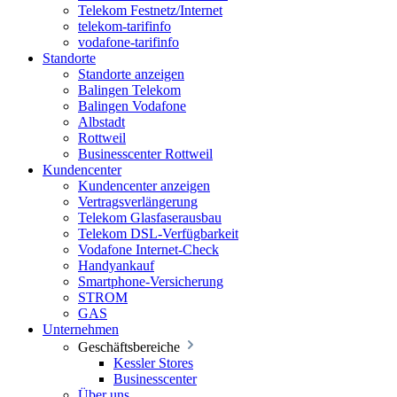
Telekom Festnetz/Internet
telekom-tarifinfo
vodafone-tarifinfo
Standorte
Standorte anzeigen
Balingen Telekom
Balingen Vodafone
Albstadt
Rottweil
Businesscenter Rottweil
Kundencenter
Kundencenter anzeigen
Vertragsverlängerung
Telekom Glasfaserausbau
Telekom DSL-Verfügbarkeit
Vodafone Internet-Check
Handyankauf
Smartphone-Versicherung
STROM
GAS
Unternehmen
Geschäftsbereiche
Kessler Stores
Businesscenter
Über uns