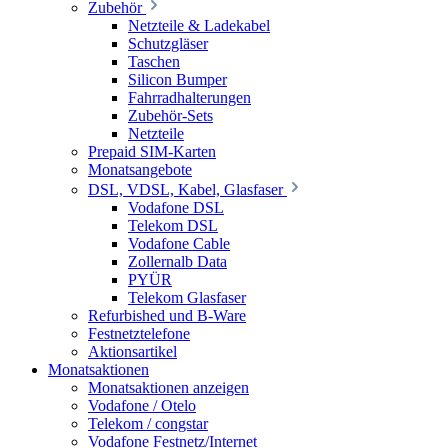
Zubehör
Netzteile & Ladekabel
Schutzgläser
Taschen
Silicon Bumper
Fahrradhalterungen
Zubehör-Sets
Netzteile
Prepaid SIM-Karten
Monatsangebote
DSL, VDSL, Kabel, Glasfaser
Vodafone DSL
Telekom DSL
Vodafone Cable
Zollernalb Data
PYÜR
Telekom Glasfaser
Refurbished und B-Ware
Festnetztelefone
Aktionsartikel
Monatsaktionen
Monatsaktionen anzeigen
Vodafone / Otelo
Telekom / congstar
Vodafone Festnetz/Internet