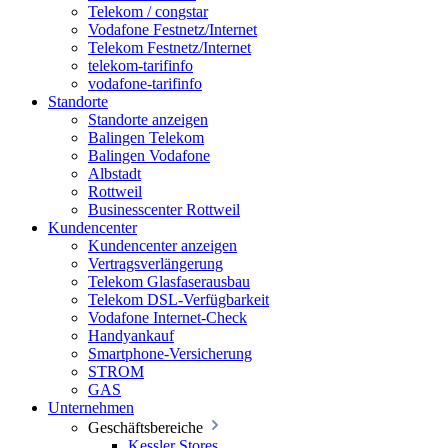
Telekom / congstar
Vodafone Festnetz/Internet
Telekom Festnetz/Internet
telekom-tarifinfo
vodafone-tarifinfo
Standorte
Standorte anzeigen
Balingen Telekom
Balingen Vodafone
Albstadt
Rottweil
Businesscenter Rottweil
Kundencenter
Kundencenter anzeigen
Vertragsverlängerung
Telekom Glasfaserausbau
Telekom DSL-Verfügbarkeit
Vodafone Internet-Check
Handyankauf
Smartphone-Versicherung
STROM
GAS
Unternehmen
Geschäftsbereiche
Kessler Stores