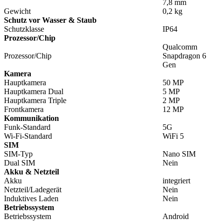
7,8 mm
Gewicht
0,2 kg
Schutz vor Wasser & Staub
Schutzklasse
IP64
Prozessor/Chip
Qualcomm
Prozessor/Chip
Snapdragon 6
Gen
Kamera
Hauptkamera
50 MP
Hauptkamera Dual
5 MP
Hauptkamera Triple
2 MP
Frontkamera
12 MP
Kommunikation
Funk-Standard
5G
Wi-Fi-Standard
WiFi 5
SIM
SIM-Typ
Nano SIM
Dual SIM
Nein
Akku & Netzteil
Akku
integriert
Netzteil/Ladegerät
Nein
Induktives Laden
Nein
Betriebssystem
Betriebssystem
Android