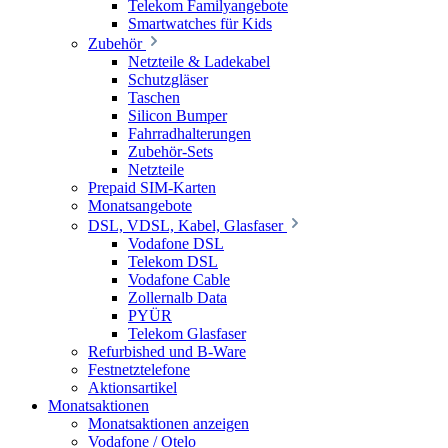
Telekom Familyangebote
Smartwatches für Kids
Zubehör
Netzteile & Ladekabel
Schutzgläser
Taschen
Silicon Bumper
Fahrradhalterungen
Zubehör-Sets
Netzteile
Prepaid SIM-Karten
Monatsangebote
DSL, VDSL, Kabel, Glasfaser
Vodafone DSL
Telekom DSL
Vodafone Cable
Zollernalb Data
PYÜR
Telekom Glasfaser
Refurbished und B-Ware
Festnetztelefone
Aktionsartikel
Monatsaktionen
Monatsaktionen anzeigen
Vodafone / Otelo