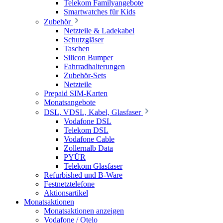
Telekom Familyangebote
Smartwatches für Kids
Zubehör
Netzteile & Ladekabel
Schutzgläser
Taschen
Silicon Bumper
Fahrradhalterungen
Zubehör-Sets
Netzteile
Prepaid SIM-Karten
Monatsangebote
DSL, VDSL, Kabel, Glasfaser
Vodafone DSL
Telekom DSL
Vodafone Cable
Zollernalb Data
PYÜR
Telekom Glasfaser
Refurbished und B-Ware
Festnetztelefone
Aktionsartikel
Monatsaktionen
Monatsaktionen anzeigen
Vodafone / Otelo