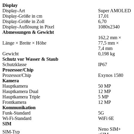
Display
Display-Art
Super AMOLED
Display-Größe in cm
17,01
Display-Größe in Zoll
6,70
Display-Auflösung in Pixel
1080x2340
Abmessungen & Gewicht
162,2 mm ×
Länge × Breite × Höhe
77,5 mm ×
7,4 mm
Gewicht
0,198 kg
Schutz vor Wasser & Staub
Schutzklasse
IP67
Prozessor/Chip
Prozessor/Chip
Exynos 1580
Kamera
Hauptkamera
50 MP
Hauptkamera Dual
12 MP
Hauptkamera Triple
5 MP
Frontkamera
12 MP
Kommunikation
Funk-Standard
5G
Wi-Fi-Standard
WiFi 6E
SIM
Neno SIM+
SIM-Typ