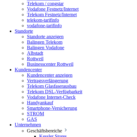
Telekom / congstar
Vodafone Festnetz/Internet
Telekom Festnetz/Internet
telekom-tarifinfo
vodafone-tarifinfo
Standorte
Standorte anzeigen
Balingen Telekom
Balingen Vodafone
Albstadt
Rottweil
Businesscenter Rottweil
Kundencenter
Kundencenter anzeigen
Vertragsverlängerung
Telekom Glasfaserausbau
Telekom DSL-Verfügbarkeit
Vodafone Internet-Check
Handyankauf
Smartphone-Versicherung
STROM
GAS
Unternehmen
Geschäftsbereiche
Kessler Stores