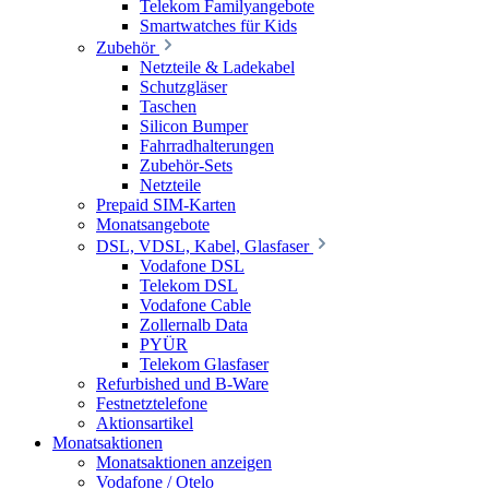
Telekom Familyangebote
Smartwatches für Kids
Zubehör
Netzteile & Ladekabel
Schutzgläser
Taschen
Silicon Bumper
Fahrradhalterungen
Zubehör-Sets
Netzteile
Prepaid SIM-Karten
Monatsangebote
DSL, VDSL, Kabel, Glasfaser
Vodafone DSL
Telekom DSL
Vodafone Cable
Zollernalb Data
PYÜR
Telekom Glasfaser
Refurbished und B-Ware
Festnetztelefone
Aktionsartikel
Monatsaktionen
Monatsaktionen anzeigen
Vodafone / Otelo