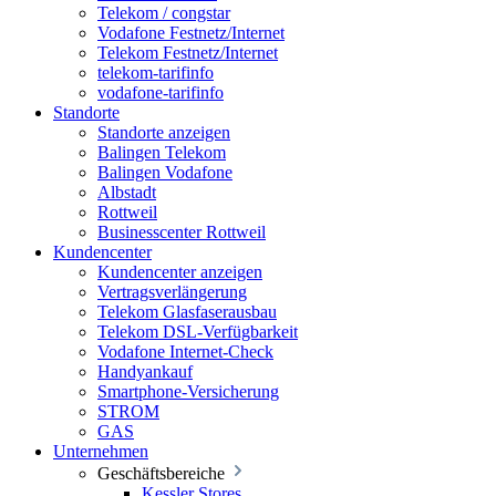
Telekom / congstar
Vodafone Festnetz/Internet
Telekom Festnetz/Internet
telekom-tarifinfo
vodafone-tarifinfo
Standorte
Standorte anzeigen
Balingen Telekom
Balingen Vodafone
Albstadt
Rottweil
Businesscenter Rottweil
Kundencenter
Kundencenter anzeigen
Vertragsverlängerung
Telekom Glasfaserausbau
Telekom DSL-Verfügbarkeit
Vodafone Internet-Check
Handyankauf
Smartphone-Versicherung
STROM
GAS
Unternehmen
Geschäftsbereiche
Kessler Stores