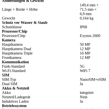
Abmessungen & Gewicht
149,4 mm ×
Länge × Breite × Höhe
71,5 mm ×
6,9 mm
Gewicht
0,164 kg
Schutz vor Wasser & Staub
Schutzklasse
IP68
Prozessor/Chip
Prozessor/Chip
Exynos 2600
Kamera
Hauptkamera
50 MP
Hauptkamera Dual
12 MP
Hauptkamera Triple
10 MP
Frontkamera
12 MP
Kommunikation
Funk-Standard
5G
Wi-Fi-Standard
WiFi 7
SIM
SIM-Typ
NanoSIM+eSIM
Dual SIM
Ja
Akku & Netzteil
Akku
integriert
Netzteil/Ladegerät
Nein
Induktives Laden
Ja
Betriebssystem