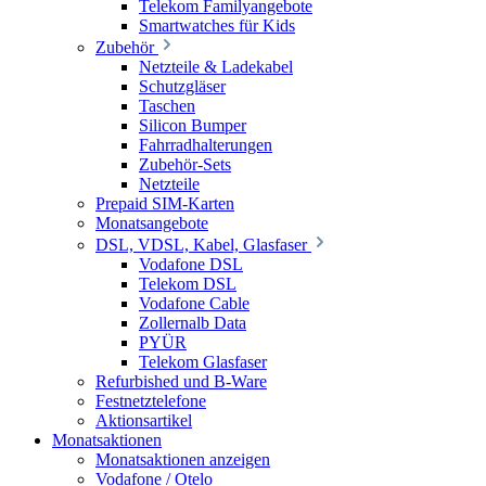
Telekom Familyangebote
Smartwatches für Kids
Zubehör
Netzteile & Ladekabel
Schutzgläser
Taschen
Silicon Bumper
Fahrradhalterungen
Zubehör-Sets
Netzteile
Prepaid SIM-Karten
Monatsangebote
DSL, VDSL, Kabel, Glasfaser
Vodafone DSL
Telekom DSL
Vodafone Cable
Zollernalb Data
PYÜR
Telekom Glasfaser
Refurbished und B-Ware
Festnetztelefone
Aktionsartikel
Monatsaktionen
Monatsaktionen anzeigen
Vodafone / Otelo