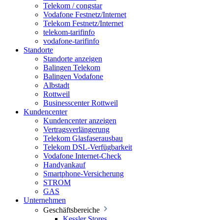
Telekom / congstar
Vodafone Festnetz/Internet
Telekom Festnetz/Internet
telekom-tarifinfo
vodafone-tarifinfo
Standorte
Standorte anzeigen
Balingen Telekom
Balingen Vodafone
Albstadt
Rottweil
Businesscenter Rottweil
Kundencenter
Kundencenter anzeigen
Vertragsverlängerung
Telekom Glasfaserausbau
Telekom DSL-Verfügbarkeit
Vodafone Internet-Check
Handyankauf
Smartphone-Versicherung
STROM
GAS
Unternehmen
Geschäftsbereiche
Kessler Stores