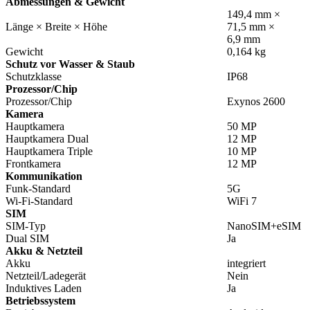
Abmessungen & Gewicht
149,4 mm ×
Länge × Breite × Höhe
71,5 mm ×
6,9 mm
Gewicht
0,164 kg
Schutz vor Wasser & Staub
Schutzklasse
IP68
Prozessor/Chip
Prozessor/Chip
Exynos 2600
Kamera
Hauptkamera
50 MP
Hauptkamera Dual
12 MP
Hauptkamera Triple
10 MP
Frontkamera
12 MP
Kommunikation
Funk-Standard
5G
Wi-Fi-Standard
WiFi 7
SIM
SIM-Typ
NanoSIM+eSIM
Dual SIM
Ja
Akku & Netzteil
Akku
integriert
Netzteil/Ladegerät
Nein
Induktives Laden
Ja
Betriebssystem