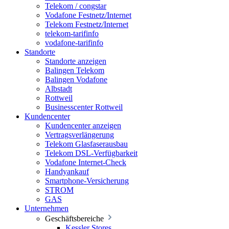
Telekom / congstar
Vodafone Festnetz/Internet
Telekom Festnetz/Internet
telekom-tarifinfo
vodafone-tarifinfo
Standorte
Standorte anzeigen
Balingen Telekom
Balingen Vodafone
Albstadt
Rottweil
Businesscenter Rottweil
Kundencenter
Kundencenter anzeigen
Vertragsverlängerung
Telekom Glasfaserausbau
Telekom DSL-Verfügbarkeit
Vodafone Internet-Check
Handyankauf
Smartphone-Versicherung
STROM
GAS
Unternehmen
Geschäftsbereiche
Kessler Stores