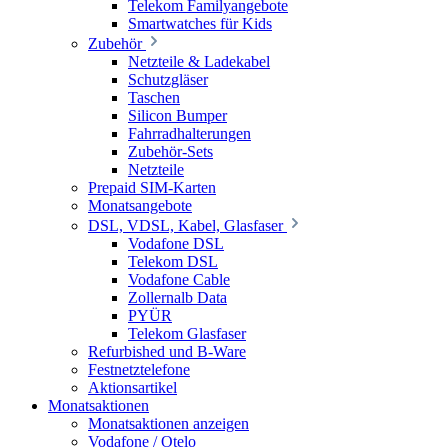
Telekom Familyangebote
Smartwatches für Kids
Zubehör
Netzteile & Ladekabel
Schutzgläser
Taschen
Silicon Bumper
Fahrradhalterungen
Zubehör-Sets
Netzteile
Prepaid SIM-Karten
Monatsangebote
DSL, VDSL, Kabel, Glasfaser
Vodafone DSL
Telekom DSL
Vodafone Cable
Zollernalb Data
PYÜR
Telekom Glasfaser
Refurbished und B-Ware
Festnetztelefone
Aktionsartikel
Monatsaktionen
Monatsaktionen anzeigen
Vodafone / Otelo