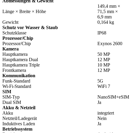
Abmessungen & Gewicht
149,4 mm ×
Länge × Breite × Höhe
71,5 mm ×
6,9 mm
Gewicht
0,164 kg
Schutz vor Wasser & Staub
Schutzklasse
IP68
Prozessor/Chip
Prozessor/Chip
Exynos 2600
Kamera
Hauptkamera
50 MP
Hauptkamera Dual
12 MP
Hauptkamera Triple
10 MP
Frontkamera
12 MP
Kommunikation
Funk-Standard
5G
Wi-Fi-Standard
WiFi 7
SIM
SIM-Typ
NanoSIM+eSIM
Dual SIM
Ja
Akku & Netzteil
Akku
integriert
Netzteil/Ladegerät
Nein
Induktives Laden
Ja
Betriebssystem