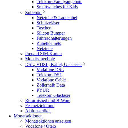
Telekom Familyangebote
Smartwatches für Kids
Zubehör
Netzteile & Ladekabel
Schutzgläser
Taschen
Silicon Bumper
Fahrradhalterungen
Zubehör-Sets
Netzteile
Prepaid SIM-Karten
Monatsangebote
DSL, VDSL, Kabel, Glasfaser
Vodafone DSL
Telekom DSL
Vodafone Cable
Zollernalb Data
PYÜR
Telekom Glasfaser
Refurbished und B-Ware
Festnetztelefone
Aktionsartikel
Monatsaktionen
Monatsaktionen anzeigen
Vodafone / Otelo