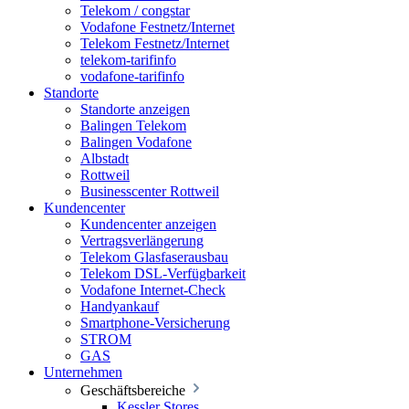
Telekom / congstar
Vodafone Festnetz/Internet
Telekom Festnetz/Internet
telekom-tarifinfo
vodafone-tarifinfo
Standorte
Standorte anzeigen
Balingen Telekom
Balingen Vodafone
Albstadt
Rottweil
Businesscenter Rottweil
Kundencenter
Kundencenter anzeigen
Vertragsverlängerung
Telekom Glasfaserausbau
Telekom DSL-Verfügbarkeit
Vodafone Internet-Check
Handyankauf
Smartphone-Versicherung
STROM
GAS
Unternehmen
Geschäftsbereiche
Kessler Stores