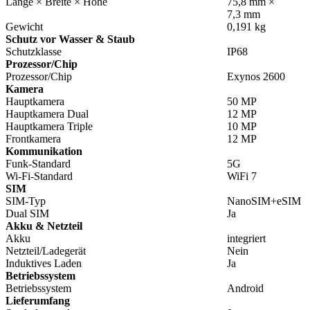
Länge × Breite × Höhe
75,8 mm ×
7,3 mm
Gewicht
0,191 kg
Schutz vor Wasser & Staub
Schutzklasse
IP68
Prozessor/Chip
Prozessor/Chip
Exynos 2600
Kamera
Hauptkamera
50 MP
Hauptkamera Dual
12 MP
Hauptkamera Triple
10 MP
Frontkamera
12 MP
Kommunikation
Funk-Standard
5G
Wi-Fi-Standard
WiFi 7
SIM
SIM-Typ
NanoSIM+eSIM
Dual SIM
Ja
Akku & Netzteil
Akku
integriert
Netzteil/Ladegerät
Nein
Induktives Laden
Ja
Betriebssystem
Betriebssystem
Android
Lieferumfang