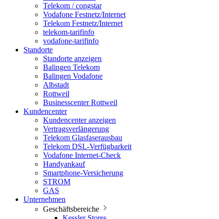
Telekom / congstar
Vodafone Festnetz/Internet
Telekom Festnetz/Internet
telekom-tarifinfo
vodafone-tarifinfo
Standorte
Standorte anzeigen
Balingen Telekom
Balingen Vodafone
Albstadt
Rottweil
Businesscenter Rottweil
Kundencenter
Kundencenter anzeigen
Vertragsverlängerung
Telekom Glasfaserausbau
Telekom DSL-Verfügbarkeit
Vodafone Internet-Check
Handyankauf
Smartphone-Versicherung
STROM
GAS
Unternehmen
Geschäftsbereiche
Kessler Stores