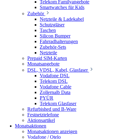
Telekom Familyangebote
Smartwatches für Kids
Zubehör
Netzteile & Ladekabel
Schutzgläser
Taschen
Silicon Bumper
Fahrradhalterungen
Zubehör-Sets
Netzteile
Prepaid SIM-Karten
Monatsangebote
DSL, VDSL, Kabel, Glasfaser
Vodafone DSL
Telekom DSL
Vodafone Cable
Zollernalb Data
PYÜR
Telekom Glasfaser
Refurbished und B-Ware
Festnetztelefone
Aktionsartikel
Monatsaktionen
Monatsaktionen anzeigen
Vodafone / Otelo