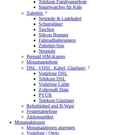
Telekom Familyangebote
Smartwatches für Kids
Zubehör
Netzteile & Ladekabel
Schutzgläser
Taschen
Silicon Bumper
Fahrradhalterungen
Zubehör-Sets
Netzteile
Prepaid SIM-Karten
Monatsangebote
DSL, VDSL, Kabel, Glasfaser
Vodafone DSL
Telekom DSL
Vodafone Cable
Zollernalb Data
PYÜR
Telekom Glasfaser
Refurbished und B-Ware
Festnetztelefone
Aktionsartikel
Monatsaktionen
Monatsaktionen anzeigen
Vodafone / Otelo