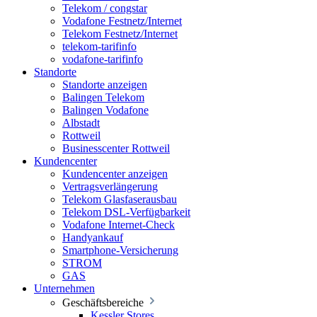
Telekom / congstar
Vodafone Festnetz/Internet
Telekom Festnetz/Internet
telekom-tarifinfo
vodafone-tarifinfo
Standorte
Standorte anzeigen
Balingen Telekom
Balingen Vodafone
Albstadt
Rottweil
Businesscenter Rottweil
Kundencenter
Kundencenter anzeigen
Vertragsverlängerung
Telekom Glasfaserausbau
Telekom DSL-Verfügbarkeit
Vodafone Internet-Check
Handyankauf
Smartphone-Versicherung
STROM
GAS
Unternehmen
Geschäftsbereiche
Kessler Stores