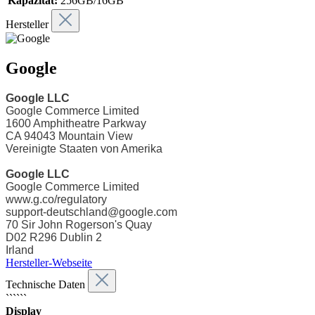
Kapazität:
256GB/16GB
Hersteller
Google
Google LLC
Google Commerce Limited
1600 Amphitheatre Parkway
CA 94043
Mountain View
Vereinigte Staaten von Amerika
Google LLC
Google Commerce Limited
www.g.co/regulatory
support-deutschland@google.com
70 Sir John Rogerson's Quay
D02 R296
Dublin 2
Irland
Hersteller-Webseite
Technische Daten
``````
Display