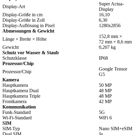
Super Actua-
Display-Art
Display
Display-Größe in cm
16,10
Display-Größe in Zoll
6,30
Display-Auflösung in Pixel
1280x2856
Abmessungen & Gewicht
152,8 mm ×
Länge × Breite × Höhe
72 mm × 8,6 mm
Gewicht
0,207 kg
Schutz vor Wasser & Staub
Schutzklasse
IP68
Prozessor/Chip
Google Tensor
Prozessor/Chip
G5
Kamera
Hauptkamera
50 MP
Hauptkamera Dual
48 MP
Hauptkamera Triple
48 MP
Frontkamera
42 MP
Kommunikation
Funk-Standard
5G
Wi-Fi-Standard
WiFi 6
SIM
SIM-Typ
Nano SIM+eSIM
Dual SIM
Ja