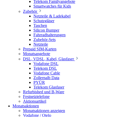
Telekom Familyangebote
Smartwatches für Kids
Zubehör
Netzteile & Ladekabel
Schutzgläser
Taschen
Silicon Bumper
Fahrradhalterungen
Zubehör-Sets
Netzteile
Prepaid SIM-Karten
Monatsangebote
DSL, VDSL, Kabel, Glasfaser
Vodafone DSL
Telekom DSL
Vodafone Cable
Zollernalb Data
PYÜR
Telekom Glasfaser
Refurbished und B-Ware
Festnetztelefone
Aktionsartikel
Monatsaktionen
Monatsaktionen anzeigen
Vodafone / Otelo