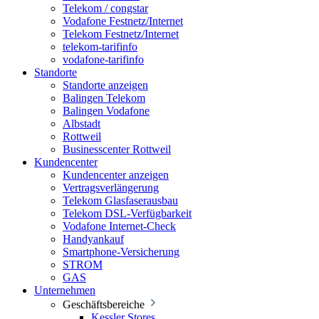
Telekom / congstar
Vodafone Festnetz/Internet
Telekom Festnetz/Internet
telekom-tarifinfo
vodafone-tarifinfo
Standorte
Standorte anzeigen
Balingen Telekom
Balingen Vodafone
Albstadt
Rottweil
Businesscenter Rottweil
Kundencenter
Kundencenter anzeigen
Vertragsverlängerung
Telekom Glasfaserausbau
Telekom DSL-Verfügbarkeit
Vodafone Internet-Check
Handyankauf
Smartphone-Versicherung
STROM
GAS
Unternehmen
Geschäftsbereiche
Kessler Stores