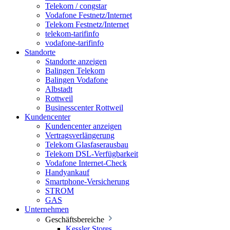
Telekom / congstar
Vodafone Festnetz/Internet
Telekom Festnetz/Internet
telekom-tarifinfo
vodafone-tarifinfo
Standorte
Standorte anzeigen
Balingen Telekom
Balingen Vodafone
Albstadt
Rottweil
Businesscenter Rottweil
Kundencenter
Kundencenter anzeigen
Vertragsverlängerung
Telekom Glasfaserausbau
Telekom DSL-Verfügbarkeit
Vodafone Internet-Check
Handyankauf
Smartphone-Versicherung
STROM
GAS
Unternehmen
Geschäftsbereiche
Kessler Stores