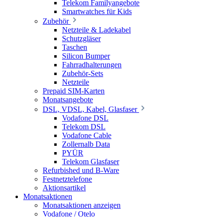
Telekom Familyangebote
Smartwatches für Kids
Zubehör
Netzteile & Ladekabel
Schutzgläser
Taschen
Silicon Bumper
Fahrradhalterungen
Zubehör-Sets
Netzteile
Prepaid SIM-Karten
Monatsangebote
DSL, VDSL, Kabel, Glasfaser
Vodafone DSL
Telekom DSL
Vodafone Cable
Zollernalb Data
PYÜR
Telekom Glasfaser
Refurbished und B-Ware
Festnetztelefone
Aktionsartikel
Monatsaktionen
Monatsaktionen anzeigen
Vodafone / Otelo