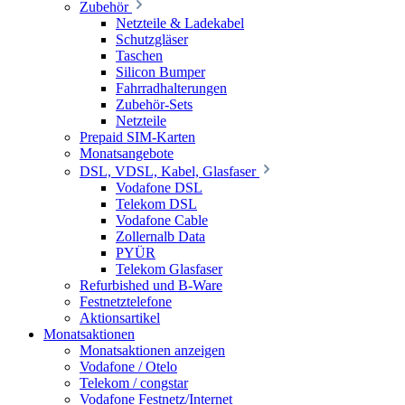
Zubehör
Netzteile & Ladekabel
Schutzgläser
Taschen
Silicon Bumper
Fahrradhalterungen
Zubehör-Sets
Netzteile
Prepaid SIM-Karten
Monatsangebote
DSL, VDSL, Kabel, Glasfaser
Vodafone DSL
Telekom DSL
Vodafone Cable
Zollernalb Data
PYÜR
Telekom Glasfaser
Refurbished und B-Ware
Festnetztelefone
Aktionsartikel
Monatsaktionen
Monatsaktionen anzeigen
Vodafone / Otelo
Telekom / congstar
Vodafone Festnetz/Internet