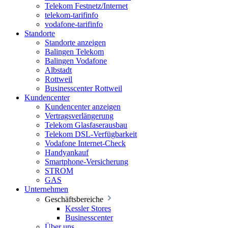
Telekom Festnetz/Internet
telekom-tarifinfo
vodafone-tarifinfo
Standorte
Standorte anzeigen
Balingen Telekom
Balingen Vodafone
Albstadt
Rottweil
Businesscenter Rottweil
Kundencenter
Kundencenter anzeigen
Vertragsverlängerung
Telekom Glasfaserausbau
Telekom DSL-Verfügbarkeit
Vodafone Internet-Check
Handyankauf
Smartphone-Versicherung
STROM
GAS
Unternehmen
Geschäftsbereiche
Kessler Stores
Businesscenter
Über uns