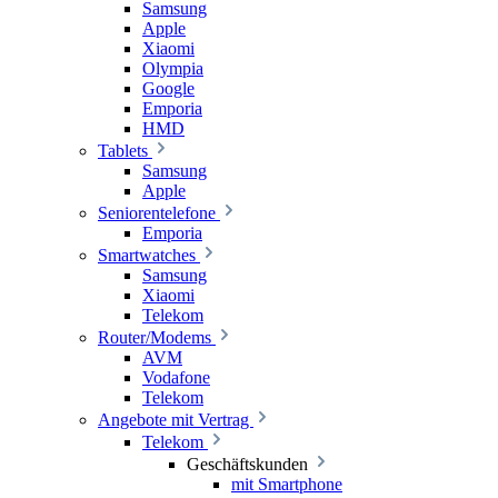
Samsung
Apple
Xiaomi
Olympia
Google
Emporia
HMD
Tablets
Samsung
Apple
Seniorentelefone
Emporia
Smartwatches
Samsung
Xiaomi
Telekom
Router/Modems
AVM
Vodafone
Telekom
Angebote mit Vertrag
Telekom
Geschäftskunden
mit Smartphone