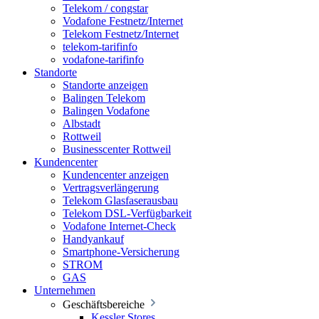
Telekom / congstar
Vodafone Festnetz/Internet
Telekom Festnetz/Internet
telekom-tarifinfo
vodafone-tarifinfo
Standorte
Standorte anzeigen
Balingen Telekom
Balingen Vodafone
Albstadt
Rottweil
Businesscenter Rottweil
Kundencenter
Kundencenter anzeigen
Vertragsverlängerung
Telekom Glasfaserausbau
Telekom DSL-Verfügbarkeit
Vodafone Internet-Check
Handyankauf
Smartphone-Versicherung
STROM
GAS
Unternehmen
Geschäftsbereiche
Kessler Stores