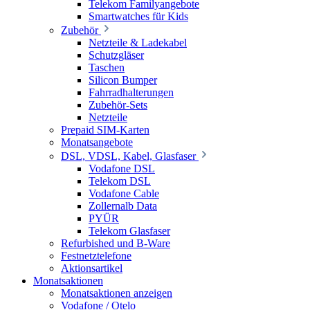
Telekom Familyangebote
Smartwatches für Kids
Zubehör
Netzteile & Ladekabel
Schutzgläser
Taschen
Silicon Bumper
Fahrradhalterungen
Zubehör-Sets
Netzteile
Prepaid SIM-Karten
Monatsangebote
DSL, VDSL, Kabel, Glasfaser
Vodafone DSL
Telekom DSL
Vodafone Cable
Zollernalb Data
PYÜR
Telekom Glasfaser
Refurbished und B-Ware
Festnetztelefone
Aktionsartikel
Monatsaktionen
Monatsaktionen anzeigen
Vodafone / Otelo